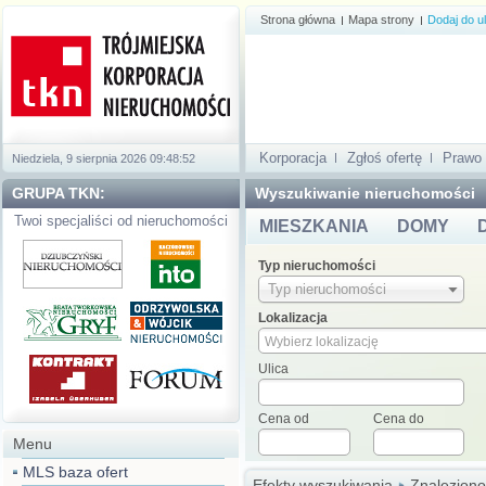
Strona główna
Mapa strony
Dodaj do u
Korporacja
Zgłoś ofertę
Prawo
Niedziela, 9 sierpnia 2026
09:48:52
GRUPA TKN:
Wyszukiwanie nieruchomości
Twoi specjaliści od nieruchomości
MIESZKANIA
DOMY
Typ nieruchomości
Typ nieruchomości
Lokalizacja
Ulica
Cena od
Cena do
Menu
MLS baza ofert
Efekty wyszukiwania
Znaleziono